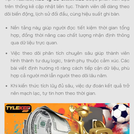
trên thống kê cập nhật liên tục. Thành viên dễ dàng theo
dõi biến động, lịch sử đối đầu, cùng hiệu suất ghi bàn.
Nền tảng này giúp người đọc tiết kiệm thời gian tổng
hợp, đồng thời nâng cao chất lượng nhận định thông
qua dữ liệu trực quan.
Việc theo dõi phân tích chuyên sâu giúp thành viên
hình thành tư duy logic, tránh phụ thuộc cảm xúc. Các
bài viết định hướng rõ ràng cách tiếp cận dữ liệu, phù
hợp cả người mới lẫn người theo dõi lâu năm.
Khi kiến thức tích lũy đủ sâu, việc dự đoán kết quả trở
nên mạch lạc, tự tin hơn theo thời gian.