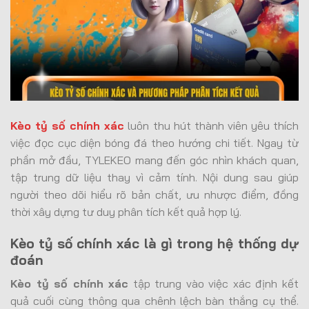
Kèo tỷ số chính xác
luôn thu hút thành viên yêu thích
việc đọc cục diện bóng đá theo hướng chi tiết. Ngay từ
phần mở đầu, TYLEKEO mang đến góc nhìn khách quan,
tập trung dữ liệu thay vì cảm tính. Nội dung sau giúp
người theo dõi hiểu rõ bản chất, ưu nhược điểm, đồng
thời xây dựng tư duy phân tích kết quả hợp lý.
Kèo tỷ số chính xác là gì trong hệ thống dự
đoán
Kèo tỷ số chính xác
tập trung vào việc xác định kết
quả cuối cùng thông qua chênh lệch bàn thắng cụ thể.