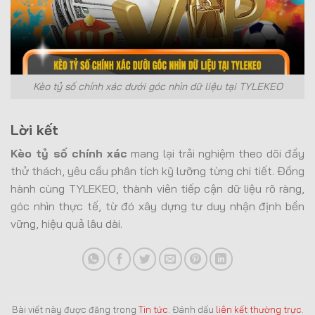
Kèo tỷ số chính xác dưới góc nhìn dữ liệu tại TYLEKEO
Lời kết
Kèo tỷ số chính xác
mang lại trải nghiệm theo dõi đầy
thử thách, yêu cầu phân tích kỹ lưỡng từng chi tiết. Đồng
hành cùng TYLEKEO, thành viên tiếp cận dữ liệu rõ ràng,
góc nhìn thực tế, từ đó xây dựng tư duy nhận định bền
vững, hiệu quả lâu dài.
Bài viết này được đăng trong
Tin tức
. Đánh dấu
liên kết thường trực
.