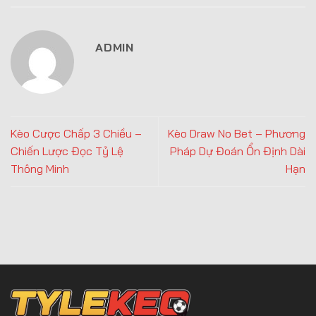
ADMIN
Kèo Cược Chấp 3 Chiều –
Kèo Draw No Bet – Phương
Chiến Lược Đọc Tỷ Lệ
Pháp Dự Đoán Ổn Định Dài
Thông Minh
Hạn