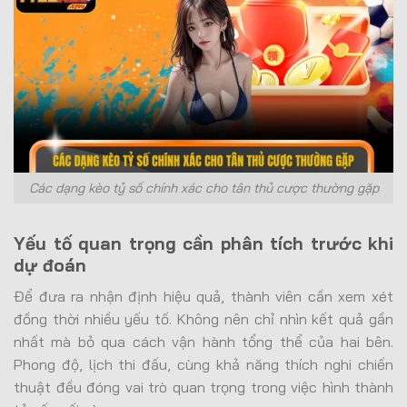
Các dạng kèo tỷ số chính xác cho tân thủ cược thường gặp
Yếu tố quan trọng cần phân tích trước khi
dự đoán
Để đưa ra nhận định hiệu quả, thành viên cần xem xét
đồng thời nhiều yếu tố. Không nên chỉ nhìn kết quả gần
nhất mà bỏ qua cách vận hành tổng thể của hai bên.
Phong độ, lịch thi đấu, cùng khả năng thích nghi chiến
thuật đều đóng vai trò quan trọng trong việc hình thành