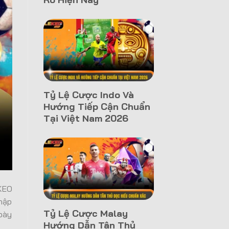
Tỷ Lệ Cược Indo Và
Hướng Tiếp Cận Chuẩn
Tại Việt Nam 2026
EKEO
thập
Tỷ Lệ Cược Malay
 bày
Hướng Dẫn Tân Thủ