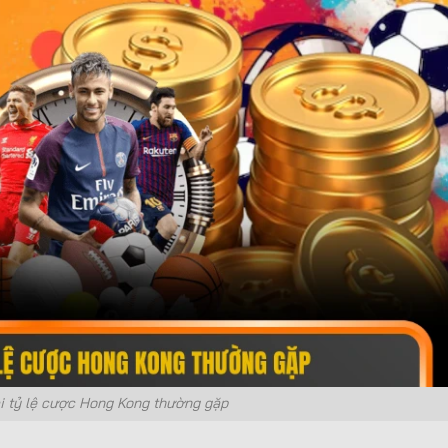
i tỷ lệ cược Hong Kong thường gặp