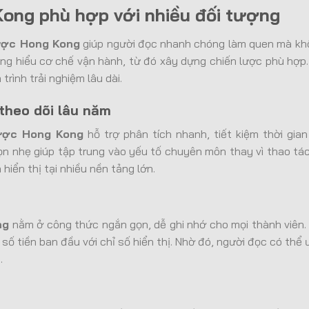
Kong phù hợp với nhiều đối tượng
ược Hong Kong
giúp người đọc nhanh chóng làm quen mà kh
dàng hiểu cơ chế vận hành, từ đó xây dựng chiến lược phù hợp
rình trải nghiệm lâu dài.
 theo dõi lâu năm
ược Hong Kong
hỗ trợ phân tích nhanh, tiết kiệm thời gian
gọn nhẹ giúp tập trung vào yếu tố chuyên môn thay vì thao tá
hiển thị tại nhiều nền tảng lớn.
ng
nằm ở công thức ngắn gọn, dễ ghi nhớ cho mọi thành viên.
 số tiền ban đầu với chỉ số hiển thị. Nhờ đó, người đọc có thể
.