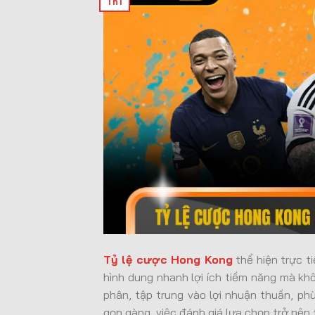
Th1
Tỷ lệ cược Hong Kong
thể hiện trực t
hình dung nhanh lợi ích tiềm năng mà kh
phân, tập trung vào lợi nhuận thuần, ph
gọn gàng, việc đánh giá lựa chọn trở nên 