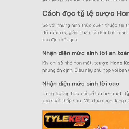
Cách đọc tỷ lệ cược Hon
So với những hình thức quen thuộc tại t
đổi rườm rà, giảm nhầm lẫn khi tính toán. 
xác định kết quả.
Nhận diện mức sinh lời an toà
Khi chỉ số nhỏ hơn một, tc
ược Hong K
nhưng ổn định. Điều này phù hợp với bạn
Nhận diện mức sinh lời cao
Trong trường hợp chỉ số lớn hơn một,
t
xác suất thấp hơn. Việc lựa chọn dạng nà