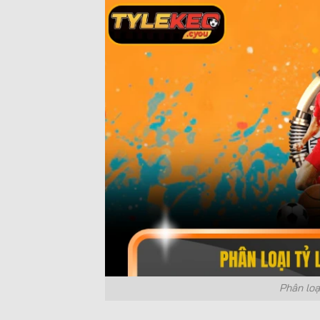
Phân loạ