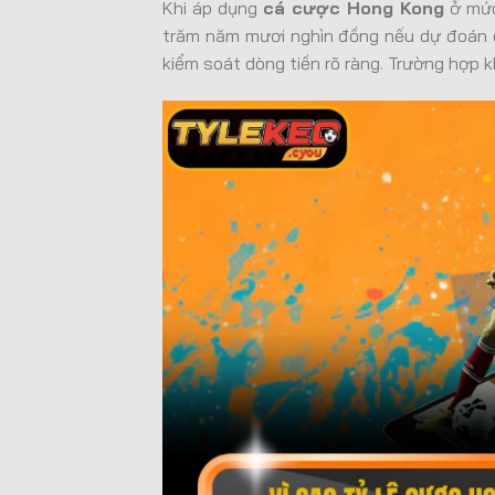
Khi áp dụng
cá cược Hong Kong
ở mức 
trăm năm mươi nghìn đồng nếu dự đoán c
kiểm soát dòng tiền rõ ràng. Trường hợp k