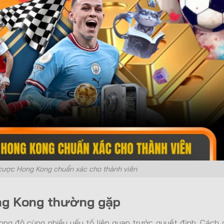
 cược Hong Kong chuẩn xác cho thành viên
ong Kong thường gặp
ong độ cùng nhiều yếu tố liên quan trước quyết định. Cách