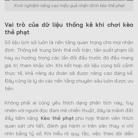
Kinh nghiệm nâng cao hiệu quả nhận định kèo thẻ phạt
Vai trò của dữ liệu thống kê khi chơi kèo
thẻ phạt
Số liệu lịch sử luôn là nền tảng quan trọng cho mọi nhận
định. Thống kê trung bình thẻ mỗi trận, tần suất phạm lỗi
hay xu hướng trong các lần đối đầu trước đó đều mang
giá trị tham khảo lớn. Khi kết hợp dữ liệu cùng bối cảnh
thực tế, khả năng dự đoán sẽ được nâng cao đáng kể.
Đây cũng là lý do các nền tảng chuyên sâu luôn được ưu
tiên.
Không phải ai cũng yêu thích dạng phân tích này, tuy
nhiên với người đọc đam mê chiến thuật, đây là mảnh đất
đầy tiềm năng.
Kèo thẻ phạt
phù hợp thành viên thích
quan sát chi tiết, đánh giá hành vi trên sân thay vì chỉ
nhìn bảng tỷ số. Khi hiểu rõ quy tắc, việc theo dõi diễn