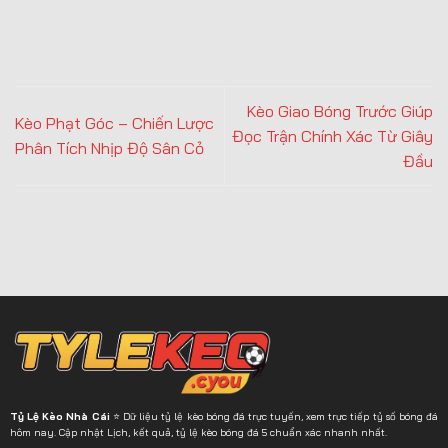
Kèo Giao Bóng Trước Giúp
Kèo Phạt Góc – Chiến Lược
Đọc Trận Chính Xác Từ Giây
Phân Tích Nhịp Độ Sân Cỏ
Đầu
Tỷ Lệ Kèo Nhà Cái
⭐️ Dữ liệu tỷ lệ kèo bóng đá trực tuyến, xem trực tiếp tỷ số bóng đá
hôm nay. Cập nhật Lịch, kết quả, tỷ lệ kèo bóng đá 5 chuẩn xác nhanh nhất.