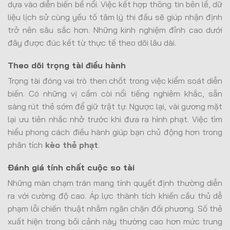
dựa vào diễn biến bề nổi. Việc kết hợp thông tin bên lề, dữ
liệu lịch sử cùng yếu tố tâm lý thi đấu sẽ giúp nhận định
trở nên sâu sắc hơn. Những kinh nghiệm đỉnh cao dưới
đây được đúc kết từ thực tế theo dõi lâu dài.
Theo dõi trọng tài điều hành
Trọng tài đóng vai trò then chốt trong việc kiểm soát diễn
biến. Có những vị cầm còi nổi tiếng nghiêm khắc, sẵn
sàng rút thẻ sớm để giữ trật tự. Ngược lại, vài gương mặt
lại ưu tiên nhắc nhở trước khi đưa ra hình phạt. Việc tìm
hiểu phong cách điều hành giúp bạn chủ động hơn trong
phân tích
kèo thẻ phạt
.
Đánh giá tính chất cuộc so tài
Những màn chạm trán mang tính quyết định thường diễn
ra với cường độ cao. Áp lực thành tích khiến cầu thủ dễ
phạm lỗi chiến thuật nhằm ngăn chặn đối phương. Số thẻ
xuất hiện trong bối cảnh này thường cao hơn mức trung