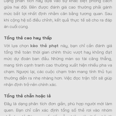
Dạng phân tích này dựa vào sự khác biệt phong cách
giữa hai đội. Bên được đánh giá cao thường phải gánh
mức bất lợi nhất định nhằm cân bằng tương quan. Sau
khi cộng hệ số điều chỉnh, kết quả thực tế sẽ cho ra đáp
án cuối cùng.
Tổng thẻ cao hay thấp
Với lựa chọn
kèo thẻ phạt
này, bạn chỉ cần đánh giá
tổng thẻ toàn thời gian chính thức vượt hay không đạt
mức dự đoán ban đầu. Những màn so tài căng thẳng,
mang tính cạnh tranh cao thường xuất hiện nhiều pha va
chạm. Ngược lại, các cuộc chạm trán mang tính thủ tục
thường diễn ra nhẹ nhàng hơn. Việc đọc trận tốt sẽ giúp
nhận định trở nên chính xác.
Tổng thẻ chẵn hoặc lẻ
Đây là dạng phân tích đơn giản, phù hợp người mới làm
quen. Bạn chỉ cần xác định tổng số thẻ rơi vào nhóm