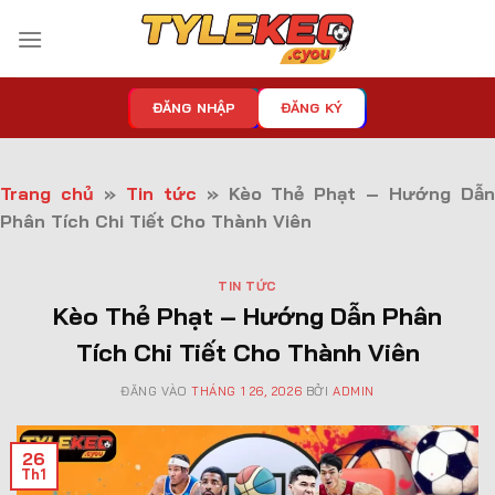
Bỏ
qua
nội
dung
ĐĂNG NHẬP
ĐĂNG KÝ
Trang chủ
»
Tin tức
»
Kèo Thẻ Phạt – Hướng Dẫ
Phân Tích Chi Tiết Cho Thành Viên
TIN TỨC
Kèo Thẻ Phạt – Hướng Dẫn Phân
Tích Chi Tiết Cho Thành Viên
ĐĂNG VÀO
THÁNG 1 26, 2026
BỞI
ADMIN
26
Th1