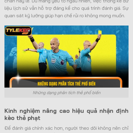
chẵn hay lẻ. Dù mang yếu tố ngẫu nhiên, việc thống kê dữ
liệu lịch sử vẫn hỗ trợ đáng kể cho quá trình đánh giá. Sự
quan sát kỹ lưỡng giúp hạn chế rủi ro không mong muốn.
Những dạng phân tích thẻ phổ biến
Kinh nghiệm nâng cao hiệu quả nhận định
kèo thẻ phạt
Để đánh giá chính xác hơn, người theo dõi không nên chỉ