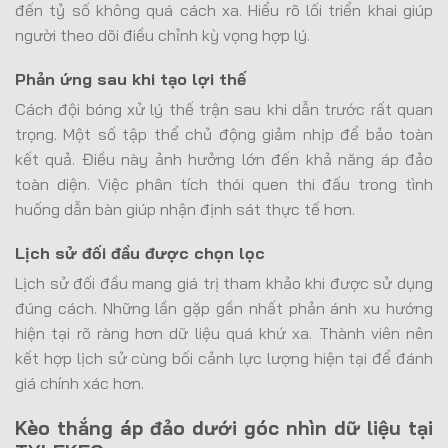
đến tỷ số không quá cách xa. Hiểu rõ lối triển khai giúp
người theo dõi điều chỉnh kỳ vọng hợp lý.
Phản ứng sau khi tạo lợi thế
Cách đội bóng xử lý thế trận sau khi dẫn trước rất quan
trọng. Một số tập thể chủ động giảm nhịp để bảo toàn
kết quả. Điều này ảnh hưởng lớn đến khả năng áp đảo
toàn diện. Việc phân tích thói quen thi đấu trong tình
huống dẫn bàn giúp nhận định sát thực tế hơn.
Lịch sử đối đầu được chọn lọc
Lịch sử đối đầu mang giá trị tham khảo khi được sử dụng
đúng cách. Những lần gặp gần nhất phản ánh xu hướng
hiện tại rõ ràng hơn dữ liệu quá khứ xa. Thành viên nên
kết hợp lịch sử cùng bối cảnh lực lượng hiện tại để đánh
giá chính xác hơn.
Kèo thắng áp đảo dưới góc nhìn dữ liệu tại