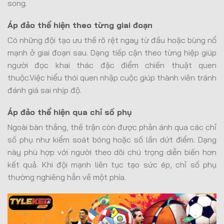
song.
Áp đảo thể hiện theo từng giai đoạn
Có những đội tạo ưu thế rõ rệt ngay từ đầu hoặc bùng nổ
mạnh ở giai đoạn sau. Dạng tiếp cận theo từng hiệp giúp
người đọc khai thác đặc điểm chiến thuật quen
thuộc.Việc hiểu thói quen nhập cuộc giúp thành viên tránh
đánh giá sai nhịp độ.
Áp đảo thể hiện qua chỉ số phụ
Ngoài bàn thắng, thế trận còn được phản ánh qua các chỉ
số phụ như kiểm soát bóng hoặc số lần dứt điểm. Dạng
này phù hợp với người theo dõi chú trọng diễn biến hơn
kết quả. Khi đội mạnh liên tục tạo sức ép, chỉ số phụ
thường nghiêng hẳn về một phía.