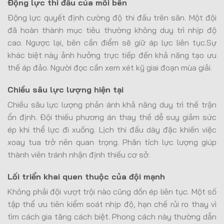
Động lực thi đấu của mỗi bên
Động lực quyết định cường độ thi đấu trên sân. Một đội
đã hoàn thành mục tiêu thường không duy trì nhịp độ
cao. Ngược lại, bên cần điểm sẽ giữ áp lực liên tục.Sự
khác biệt này ảnh hưởng trực tiếp đến khả năng tạo ưu
thế áp đảo. Người đọc cần xem xét kỹ giai đoạn mùa giải.
Chiều sâu lực lượng hiện tại
Chiều sâu lực lượng phản ánh khả năng duy trì thế trận
ổn định. Đội thiếu phương án thay thế dễ suy giảm sức
ép khi thể lực đi xuống. Lịch thi đấu dày đặc khiến việc
xoay tua trở nên quan trọng. Phân tích lực lượng giúp
thành viên tránh nhận định thiếu cơ sở.
Lối triển khai quen thuộc của đội mạnh
Không phải đội vượt trội nào cũng dồn ép liên tục. Một số
tập thể ưu tiên kiểm soát nhịp độ, hạn chế rủi ro thay vì
tìm cách gia tăng cách biệt. Phong cách này thường dẫn