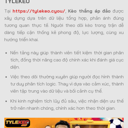
TYLEKEO
Tại
https://tylekeo.cyou/
,
Kèo thắng áp đảo
được
xây dựng dựa trên dữ liệu tổng hợp, phản ánh đúng
tương quan thực tế. Người theo dõi kèo trong trận dễ
dàng tiếp cận thống kê phong độ, lực lượng, cùng xu
hướng triển khai.
Nền tảng này giúp thành viên tiết kiệm thời gian phân
tích, đồng thời nâng cao độ chính xác khi đánh giá cục
diện.
Việc theo dõi thường xuyên giúp người đọc hình thành
tư duy phân tích logic. Thay vì dựa vào cảm xúc, thành
viên tập trung vào dữ liệu và bối cảnh cụ thể.
Khi kinh nghiệm tích lũy đủ sâu, việc nhận diện ưu thế
trở nên nhanh chóng, chính xác hơn theo thời gian.