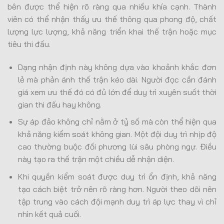
bên được thể hiện rõ ràng qua nhiều khía cạnh. Thành
viên có thể nhận thấy ưu thế thông qua phong độ, chất
lượng lực lượng, khả năng triển khai thế trận hoặc mục
tiêu thi đấu.
Dạng nhận định này không dựa vào khoảnh khắc đơn
lẻ mà phản ánh thế trận kéo dài. Người đọc cần đánh
giá xem ưu thế đó có đủ lớn để duy trì xuyên suốt thời
gian thi đấu hay không.
Sự áp đảo không chỉ nằm ở tỷ số mà còn thể hiện qua
khả năng kiểm soát không gian. Một đội duy trì nhịp độ
cao thường buộc đối phương lùi sâu phòng ngự. Điều
này tạo ra thế trận một chiều dễ nhận diện.
Khi quyền kiểm soát được duy trì ổn định, khả năng
tạo cách biệt trở nên rõ ràng hơn. Người theo dõi nên
tập trung vào cách đội mạnh duy trì áp lực thay vì chỉ
nhìn kết quả cuối.