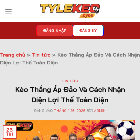
Bỏ
qua
nội
dung
ĐĂNG NHẬP
ĐĂNG KÝ
Trang chủ
»
Tin tức
»
Kèo Thắng Áp Đảo Và Cách Nhậ
Diện Lợi Thế Toàn Diện
TIN TỨC
Kèo Thắng Áp Đảo Và Cách Nhận
Diện Lợi Thế Toàn Diện
ĐĂNG VÀO
THÁNG 1 26, 2026
BỞI
ADMIN
26
Th1