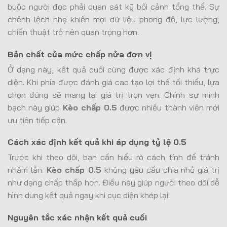
buộc người đọc phải quan sát kỹ bối cảnh tổng thể. Sự
chênh lệch nhẹ khiến mọi dữ liệu phong độ, lực lượng,
chiến thuật trở nên quan trọng hơn.
Bản chất của mức chấp nửa đơn vị
Ở dạng này, kết quả cuối cùng được xác định khá trực
diện. Khi phía được đánh giá cao tạo lợi thế tối thiểu, lựa
chọn đúng sẽ mang lại giá trị trọn vẹn. Chính sự minh
bạch này giúp
Kèo chấp 0.5
được nhiều thành viên mới
ưu tiên tiếp cận.
Cách xác định kết quả khi áp dụng tỷ lệ 0.5
Trước khi theo dõi, bạn cần hiểu rõ cách tính để tránh
nhầm lẫn.
Kèo chấp 0.5
không yêu cầu chia nhỏ giá trị
như dạng chấp thấp hơn. Điều này giúp người theo dõi dễ
hình dung kết quả ngay khi cục diện khép lại.
Nguyên tắc xác nhận kết quả cuối