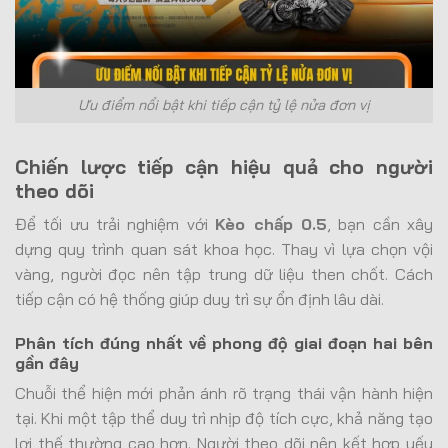
Ưu điểm nổi bật khi tiếp cận tỷ lệ nửa đơn vị
Chiến lược tiếp cận hiệu quả cho người
theo dõi
Để tối ưu trải nghiệm với
Kèo chấp 0.5
, bạn cần xây
dựng quy trình quan sát khoa học. Thay vì lựa chọn vội
vàng, người đọc nên tập trung dữ liệu then chốt. Cách
tiếp cận có hệ thống giúp duy trì sự ổn định lâu dài.
Phân tích đúng nhất về phong độ giai đoạn hai bên
gần đây
Chuỗi thể hiện mới phản ánh rõ trạng thái vận hành hiện
tại. Khi một tập thể duy trì nhịp độ tích cực, khả năng tạo
lợi thế thường cao hơn. Người theo dõi nên kết hợp yếu