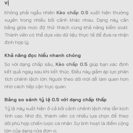
vị
Không phải ngẫu nhiên
Kèo chấp 0.5
xuất hiện thường
xuyên trong nhiều bối cảnh khác nhau. Dạng này cân
bằng giữa mức độ thử thách cùng khả năng kiểm soát.
Thành viên có thể dựa vào dữ liệu thực tế để đưa ra nhận
định hợp lý.
Khả năng đọc hiểu nhanh chóng
So với dạng chấp sâu,
Kèo chấp 0.5
giúp bạn xác định
kết quả ngay sau khi kết thúc. Điều này giảm áp lực phân
tích chênh lệch lớn. Người theo dõi mới dễ làm quen hơn
nhờ cách tiếp cận trực quan.
Bảng so sánh tỷ lệ 0.5 với dạng chấp thấp
Tỷ lệ này xuất hiện ở cả bối cảnh chênh lệch nhẹ lẫn kịch
tính cao. Nhờ đó, thành viên có nhiều lựa chọn để theo
dõi phù hợp chiến lược cá nhân. Sự linh hoạt là điểm cộng
lớn của dạng nửa đơn vị.