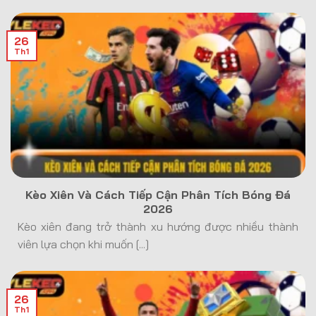
26
Th1
Kèo Xiên Và Cách Tiếp Cận Phân Tích Bóng Đá
2026
Kèo xiên đang trở thành xu hướng được nhiều thành
viên lựa chọn khi muốn [...]
26
Th1