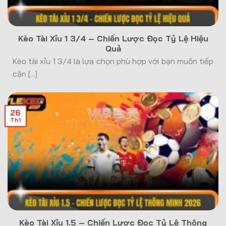
Kèo Tài Xỉu 1 3/4 – Chiến Lược Đọc Tỷ Lệ Hiệu
Quả
Kèo tài xỉu 1 3/4 là lựa chọn phù hợp với bạn muốn tiếp
cận [...]
26
Th1
Kèo Tài Xỉu 1.5 – Chiến Lược Đọc Tỷ Lệ Thông