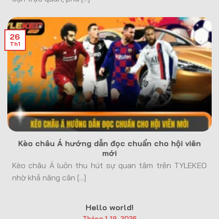
26
Th1
Kèo châu Á hướng dẫn đọc chuẩn cho hội viên
mới
Kèo châu Á luôn thu hút sự quan tâm trên TYLEKEO
nhờ khả năng cân [...]
Hello world!
Tháng 1 19, 2026